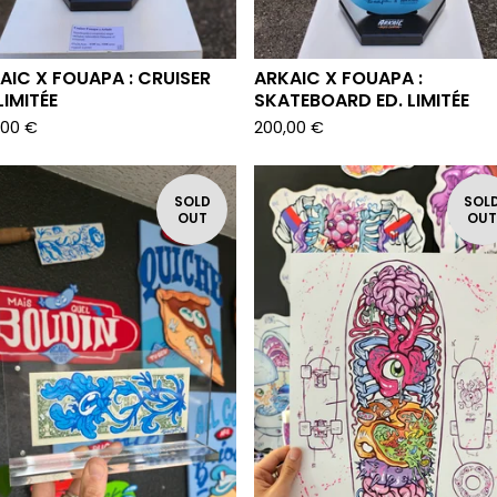
AIC X FOUAPA : CRUISER
ARKAIC X FOUAPA :
LIMITÉE
SKATEBOARD ED. LIMITÉE
,00
€
200,00
€
SOLD
SOL
OUT
OU