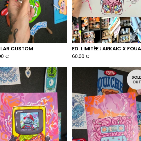
LAR CUSTOM
ED. LIMITÉE : ARKAIC X FOU
00
€
60,00
€
SOL
OU