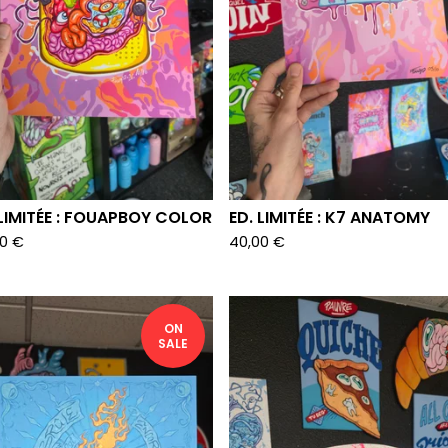
 LIMITÉE : FOUAPBOY COLOR
ED. LIMITÉE : K7 ANATOMY
00
€
40,00
€
ON
SALE