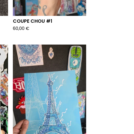
COUPE CHOU #1
60,00
€
D
T