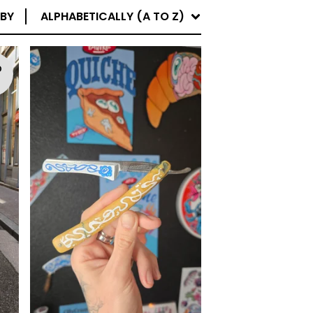
 BY
ALPHABETICALLY (A TO Z)
D
T