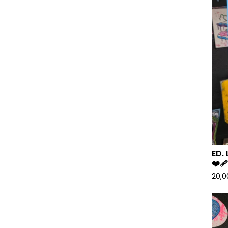
ED.
❤️‍🩹
20,