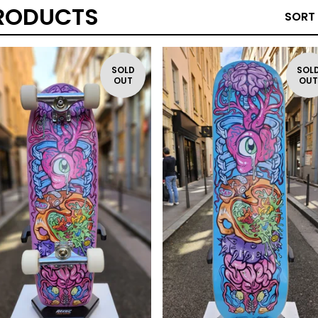
RODUCTS
SORT
SOLD
SOL
OUT
OU