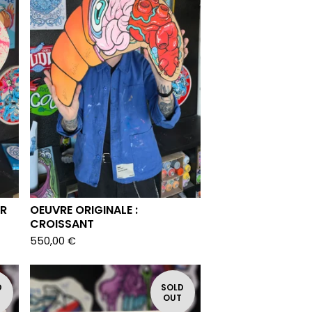
UR
OEUVRE ORIGINALE :
CROISSANT
550,00
€
D
SOLD
T
OUT