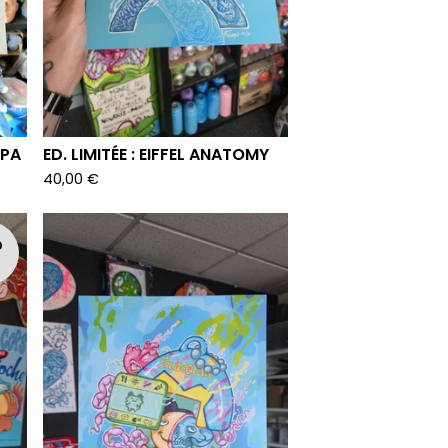
APA
ED. LIMITÉE : EIFFEL ANATOMY
40,00
€
D
T