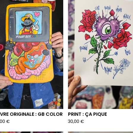
VRE ORIGINALE : GB COLOR
PRINT : ÇA PIQUE
,00
€
30,00
€