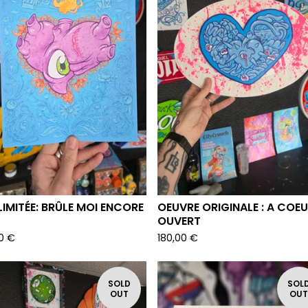
 LIMITÉE: BRÛLE MOI ENCORE
OEUVRE ORIGINALE : A COE
OUVERT
00
€
180,00
€
SOLD
SOL
OUT
OU