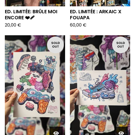
ED. LIMITÉE: BRÛLE MOI
ED. LIMITÉE : ARKAIC X
ENCORE ❤️‍🩹
FOUAPA
20,00
€
60,00
€
SOLD
SOLD
OUT
OUT