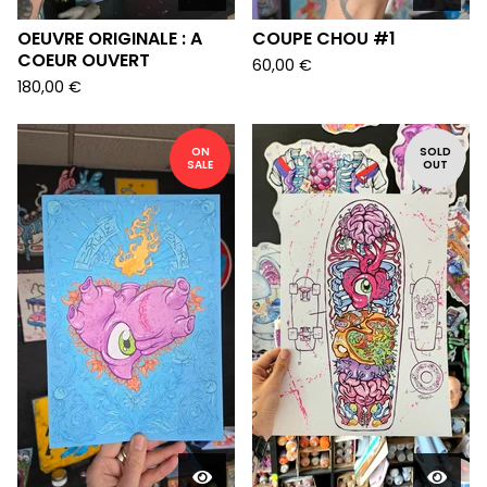
OEUVRE ORIGINALE : A
COUPE CHOU #1
COEUR OUVERT
60,00
€
180,00
€
ON
SOLD
SALE
OUT