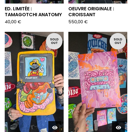
ED. LIMITÉE :
OEUVRE ORIGINALE :
TAMAGOTCHI ANATOMY
CROISSANT
40,00
€
550,00
€
SOLD
SOLD
OUT
OUT