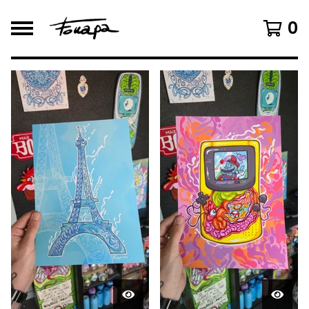
0
F
E
A
T
U
R
E
D