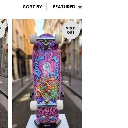
SORT BY
FEATURED
D
SOLD
T
OUT