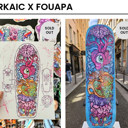
RKAIC X FOUAPA
SOLD
SOL
OUT
OU