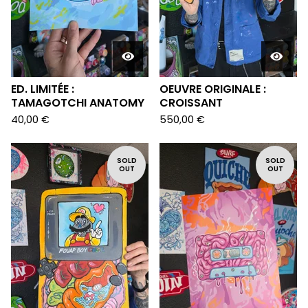
ED. LIMITÉE :
OEUVRE ORIGINALE :
TAMAGOTCHI ANATOMY
CROISSANT
40,00
€
550,00
€
SOLD
SOLD
OUT
OUT