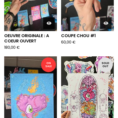
OEUVRE ORIGINALE : A
COUPE CHOU #1
COEUR OUVERT
60,00
€
180,00
€
ON
SOLD
SALE
OUT