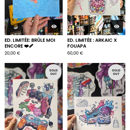
ED. LIMITÉE: BRÛLE MOI
ED. LIMITÉE : ARKAIC X
ENCORE ❤️‍🩹
FOUAPA
20,00
€
60,00
€
SOLD
SOLD
OUT
OUT